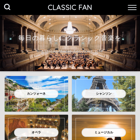
CLASSIC FAN
毎日の暮らしにクラシック音楽を
Classical Music For Your Life
カンツォーネ
シャンソン
オペラ
ミュージカル