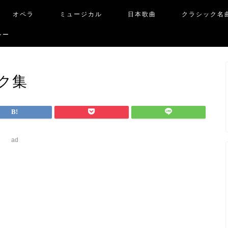
オペラ
ミュージカル
日本歌曲
クラシック名
シー
ク集
ad