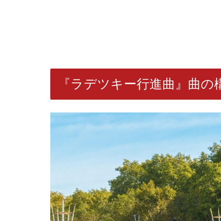
『ラデツキー行進曲』曲の