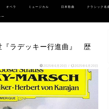
オペラ
ミュージカル
日本歌曲
クラシック名
シー
世『ラデッキー行進曲』 歴
2025年6月20日
/
2025年6月20日