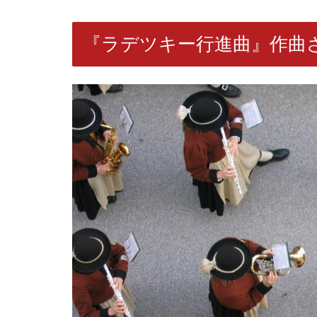
『ラデツキー行進曲』作曲