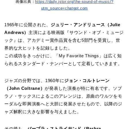
画像出典：
https://daily.jstor.org/the-sound-of-music/?
utm_source=chatgpt.com
1965年に公開された、
ジュリー・アンドリュース（Julie
Andrews）
主演による映画版『サウンド・オブ・ミュージ
ック』は、アカデミー賞作品賞を含む5部門を受賞し、世
界的な大ヒットを記録しました。
この成功をきっかけに、「My Favorite Things」は広く知
られるスタンダード・ナンバーとして定着していきます。
ジャズの分野では、1960年に
ジョン・コルトレーン
（John Coltrane）
が発表した演奏が特に有名です。ソプ
ラノ・サックスによるこのアレンジは、原曲のワルツをモ
ーダルな即興演奏へと大胆に発展させたもので、以降のジ
ャズ解釈に大きな影響を与えました。
その後も、
バーブラ・ストライサンド（Barbra