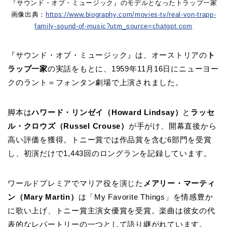
『サウンド・オブ・ミュージック』のモデルとなったトラップ一家
画像出典：
https://www.biography.com/movies-tv/real-von-trapp-
family-sound-of-music?utm_source=chatgpt.com
『サウンド・オブ・ミュージック』は、オーストリアの
ト
ラップ一家
の実話をもとに、1959年11月16日にニューヨー
クのラント＝フォンタン劇場で上演されました。
脚本は
ハワード・リンゼイ（Howard Lindsay）
と
ラッセ
ル・クロウズ（Russel Crouse）
が手がけ、開幕直後から
高い評価を獲得。トニー賞では作品賞を含む6部門を受賞
し、初演だけで1,443回のロングランを記録しています。
ワールドプレミアでマリア役を演じた
メアリー・マーティ
ン（Mary Martin）
は「My Favorite Things」を情感豊か
に歌い上げ、トニー賞主演女優賞を受賞。楽曲は彼女の代
表的なレパートリーの一つとして語り継がれています。