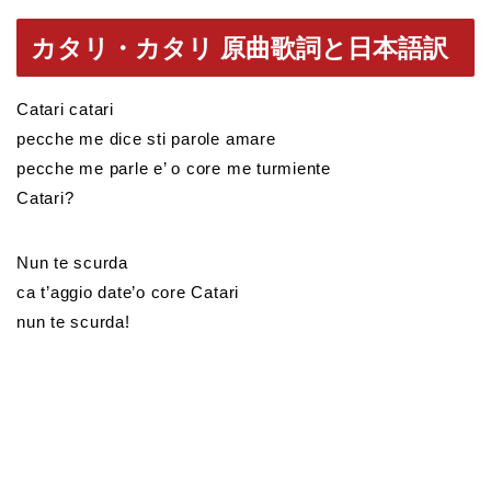
カタリ・カタリ 原曲歌詞と日本語訳
Catari catari
pecche me dice sti parole amare
pecche me parle e’ o core me turmiente
Catari?
Nun te scurda
ca t’aggio date’o core Catari
nun te scurda!