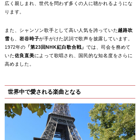
広く親しまれ、世代を問わず多くの人に聴かれるようにな
ります。
また、シャンソン歌手として高い人気を誇っていた
越路吹
雪
も、
岩谷時子
が手がけた訳詞で歌声を披露しています。
1972年の
「第23回NHK紅白歌合戦」
では、司会を務めて
いた
佐良直美
によって歌唱され、国民的な知名度をさらに
高めました。
世界中で愛される楽曲となる