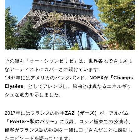
その後も「オー・シャンゼリゼ」は、世界各地でさまざま
なアーティストにカバーされ続けています。
1997年にはアメリカのパンクバンド、
NOFX
が
「Champs
Elysées」
としてアレンジし、原曲とは異なるエネルギッ
シュな魅力を示しました。
2017年にはフランスの歌手
ZAZ（ザーズ）
が、アルバム
「PARIS〜私のパリ〜」
に収録。ロシア極東での公演時、
観客がフランス語の歌詞を一緒に口ずさんだことに感動し
たエピソードを語っています。