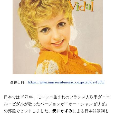
画像出典：
https://www.universal-music.co.jp/p/uicy-1363/
日本では1971年、モロッコ生まれのフランス人歌手
ダニエ
ル・ビダル
が歌ったバージョンが「オー・シャンゼリゼ」
の邦題でヒットしました。
安井かずみ
による日本語訳詞も